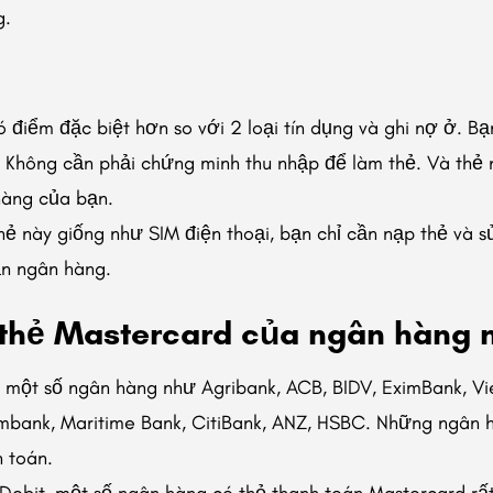
g.
có điểm đặc biệt hơn so với 2 loại tín dụng và ghi nợ ở. B
ẻ. Không cần phải chứng minh thu nhập để làm thẻ. Và thẻ 
hàng của bạn.
thẻ này giống như SIM điện thoại, bạn chỉ cần nạp thẻ và
ản ngân hàng.
 thẻ Mastercard của ngân hàng 
n một số ngân hàng như Agribank, ACB, BIDV, EximBank, V
bank, Maritime Bank, CitiBank, ANZ, HSBC. Những ngân h
h toán.
Debit, một số ngân hàng có thẻ thanh toán Mastercard rất 