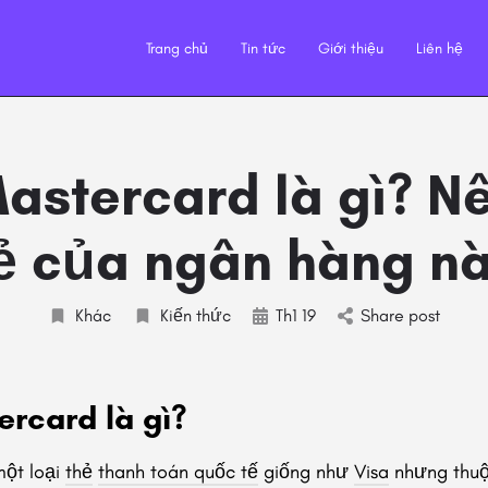
Trang chủ
Tin tức
Giới thiệu
Liên hệ
astercard là gì? N
ẻ của ngân hàng n
Khác
Kiến thức
Th1 19
Share post
ercard là gì?
một loại
thẻ
thanh toán quốc tế
giống như
Visa
nhưng thuộ