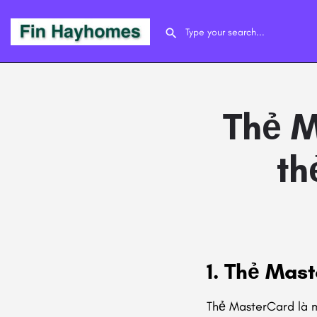
Thẻ M
th
1. Thẻ Mast
Thẻ MasterCard
là 