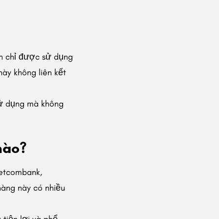
ạn chỉ được sử dụng
này không liên kết
 sử dụng mà không
nào?
ietcombank,
àng này có nhiều
tiện lợi và phổ