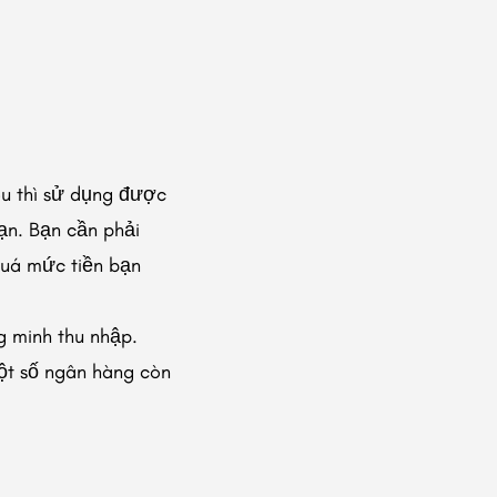
êu thì sử dụng được
bạn. Bạn cần phải
 quá mức tiền bạn
g minh thu nhập.
ột số ngân hàng còn