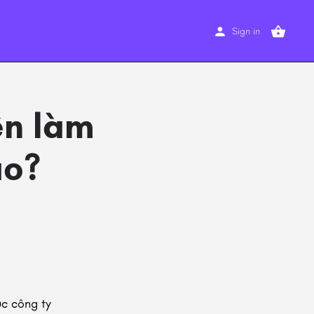
Sign in
ên làm
ào?
c công ty