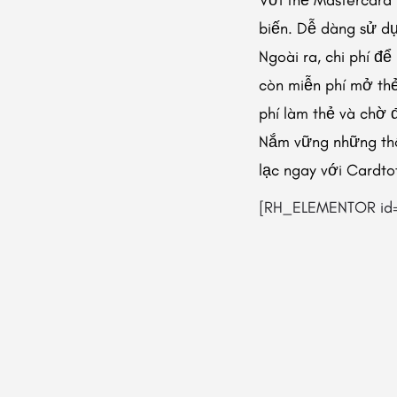
biến. Dễ dàng sử d
Ngoài ra, chi phí đ
còn miễn phí mở thẻ
phí làm thẻ và chờ 
Nắm vững những thôn
lạc ngay với Cardto
[RH_ELEMENTOR id