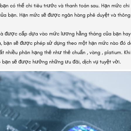
 bạn có thể chi tiêu trước và thanh toán sau. Hạn mức chi
h của bạn. Hạn mức sẽ được ngân hàng phê duyệt và thôn
g là được cấp dựa vào mức lương hằng tháng của bạn hay
iá, bạn sẽ được phép sử dụng theo một hạn mức nào đó d
rất nhiều phân hạng thẻ như thẻ chuẩn , vàng , platium. Kh
 bạn sẽ được hưởng những ưu đãi, dịch vụ tuyệt vời.