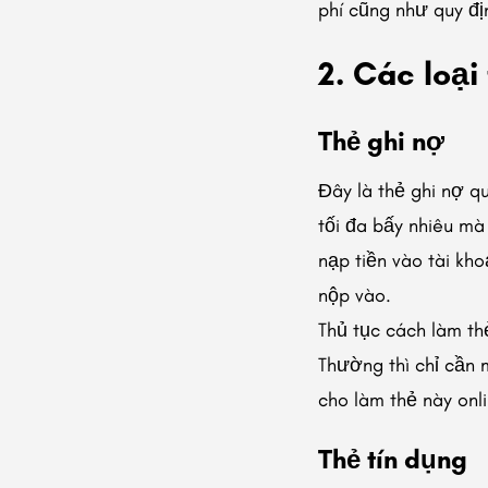
phí cũng như quy đị
2. Các loạ
Thẻ ghi nợ
Đây là thẻ ghi nợ q
tối đa bấy nhiêu mà 
nạp tiền vào tài kh
nộp vào.
Thủ tục cách làm th
Thường thì chỉ cần
cho làm thẻ này onl
Thẻ tín dụng