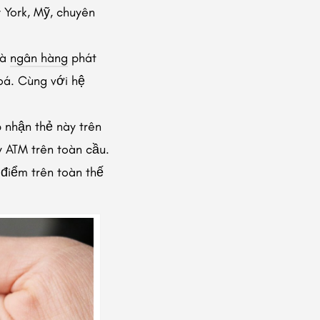
 York, Mỹ, chuyên
và
ngân hàng
phát
oá. Cùng với hệ
 nhận thẻ này trên
y ATM trên toàn cầu.
 điểm trên toàn thế