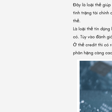
Đây là loại thẻ giúp
tình trạng tài chín
thẻ.
Là loại thẻ tín dụn
có. Tùy vào đánh g
Ở thẻ credit thì có 
phân hạng càng cao