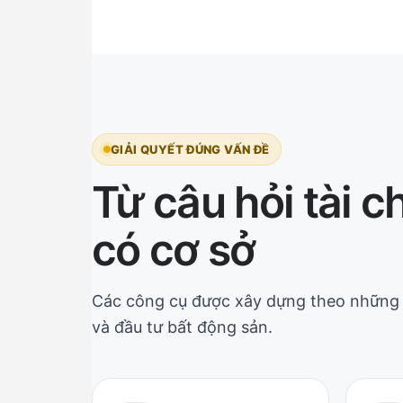
GIẢI QUYẾT ĐÚNG VẤN ĐỀ
Từ câu hỏi tài c
có cơ sở
Các công cụ được xây dựng theo những 
và đầu tư bất động sản.