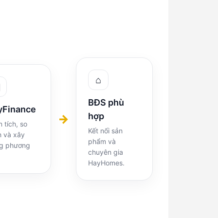
⌂
▣
BĐS phù
yFinance
hợp
→
 tích, so
Kết nối sản
h và xây
phẩm và
g phương
chuyên gia
HayHomes.