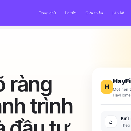
Trang chủ
Tin tức
Giới thiệu
Liên hệ
õ ràng
HayF
H
Một nền t
HayHome
nh trình
 đầu tư
Biết
⌂
Theo 