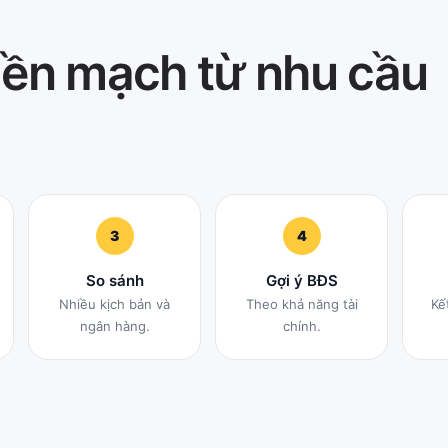
liền mạch từ nhu cầu
3
4
So sánh
Gợi ý BĐS
Nhiều kịch bản và
Theo khả năng tài
Kế
ngân hàng.
chính.