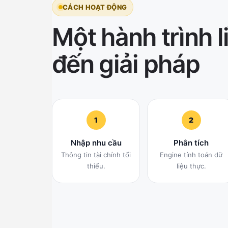
CÁCH HOẠT ĐỘNG
Một hành trình 
đến giải pháp
1
2
Nhập nhu cầu
Phân tích
Thông tin tài chính tối
Engine tính toán dữ
thiểu.
liệu thực.