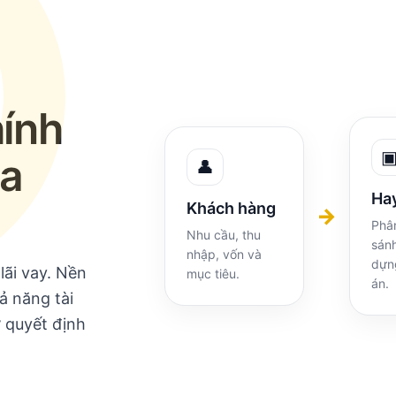
hính
ủa
👤
Ha
Khách hàng
→
Phân
Nhu cầu, thu
sán
nhập, vốn và
dựn
ãi vay. Nền
mục tiêu.
án.
ả năng tài
 quyết định