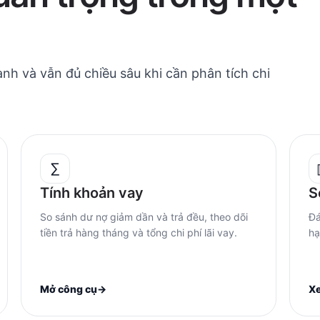
anh và vẫn đủ chiều sâu khi cần phân tích chi
∑
Tính khoản vay
S
So sánh dư nợ giảm dần và trả đều, theo dõi
Đá
tiền trả hàng tháng và tổng chi phí lãi vay.
hạ
Mở công cụ
→
X