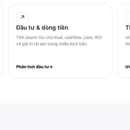
↗
Đầu tư & dòng tiền
T
Tính doanh thu cho thuê, cashflow, yield, ROI
Ướ
và giá trị tài sản trong nhiều kịch bản.
th
Phân tích đầu tư
→
Ướ