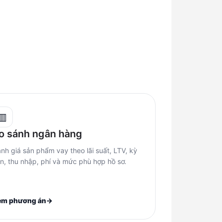
▥
o sánh ngân hàng
nh giá sản phẩm vay theo lãi suất, LTV, kỳ
n, thu nhập, phí và mức phù hợp hồ sơ.
em phương án
→