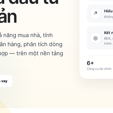
ản
Hiểu
↗
Không
Kết 
ả năng mua nhà, tính
◎
BĐS, 
ân hàng, phân tích dòng
trình.
 hợp — trên một nền tảng
6+
Công cụ tài chính
 vay