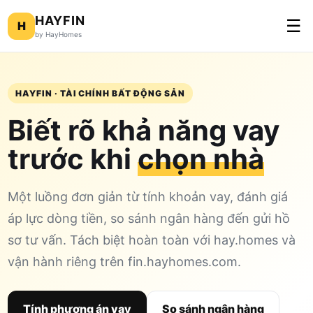
HAYFIN
☰
H
by HayHomes
HAYFIN · TÀI CHÍNH BẤT ĐỘNG SẢN
Biết rõ khả năng vay
trước khi
chọn nhà
Một luồng đơn giản từ tính khoản vay, đánh giá
áp lực dòng tiền, so sánh ngân hàng đến gửi hồ
sơ tư vấn. Tách biệt hoàn toàn với hay.homes và
vận hành riêng trên fin.hayhomes.com.
Tính phương án vay
So sánh ngân hàng