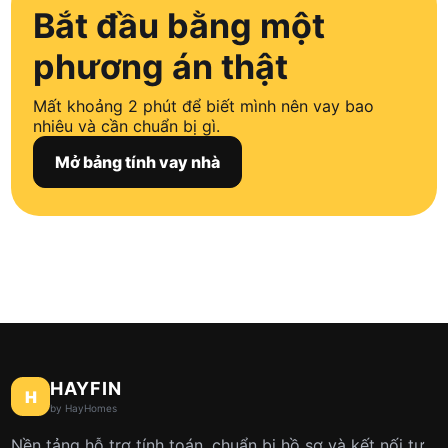
Bắt đầu bằng một
phương án thật
Mất khoảng 2 phút để biết mình nên vay bao
nhiêu và cần chuẩn bị gì.
Mở bảng tính vay nhà
HAYFIN
H
by HayHomes
Nền tảng hỗ trợ tính toán, chuẩn bị hồ sơ và kết nối tư