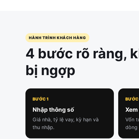
HÀNH TRÌNH KHÁCH HÀNG
4 bước rõ ràng, 
bị ngợp
BƯỚC 1
BƯỚC
Nhập thông số
Xem 
Giá nhà, tỷ lệ vay, kỳ hạn và
Vốn t
thu nhập.
dòng 