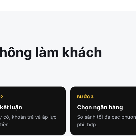
không làm khách
 2
BƯỚC 3
kết luận
Chọn ngân hàng
ự có, khoản trả và áp lực
So sánh tối đa các phươ
tiền.
phù hợp.