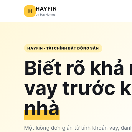
HAYFIN
H
by HayHomes
HAYFIN · TÀI CHÍNH BẤT ĐỘNG SẢN
Biết rõ khả
vay trước 
nhà
Một luồng đơn giản từ tính khoản vay, đánh