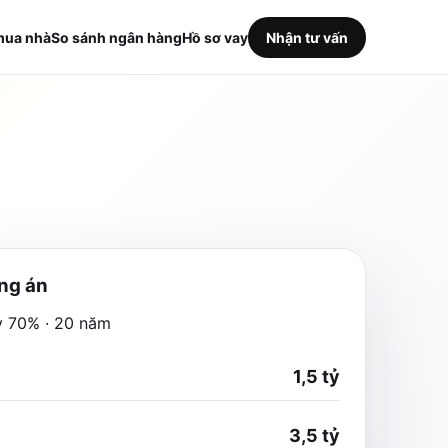
mua nhà
So sánh ngân hàng
Hồ sơ vay
Nhận tư vấn
ng án
y 70% · 20 năm
1,5 tỷ
3,5 tỷ