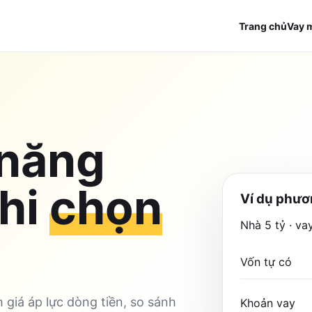
Trang chủ
Vay 
 năng
khi
chọn
Ví dụ phươ
Nhà 5 tỷ · va
Vốn tự có
 giá áp lực dòng tiền, so sánh
Khoản vay