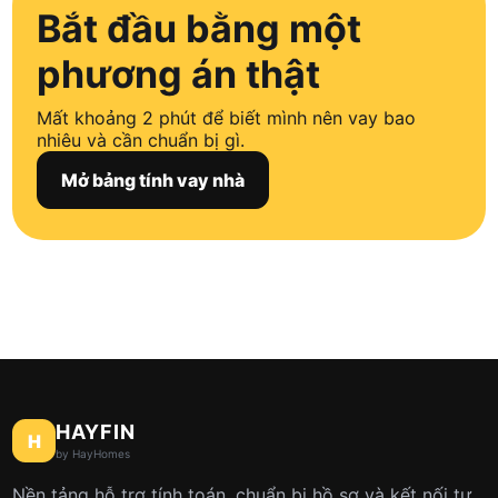
Bắt đầu bằng một
phương án thật
Mất khoảng 2 phút để biết mình nên vay bao
nhiêu và cần chuẩn bị gì.
Mở bảng tính vay nhà
HAYFIN
H
by HayHomes
Nền tảng hỗ trợ tính toán, chuẩn bị hồ sơ và kết nối tư