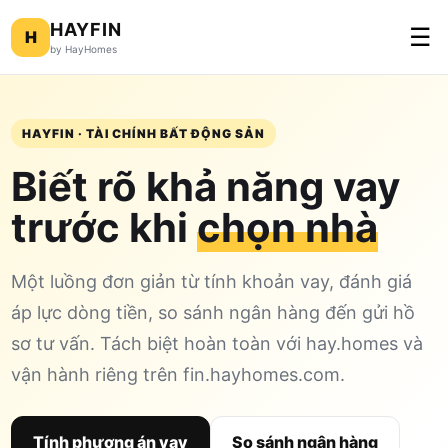
HAYFIN
☰
H
by HayHomes
HAYFIN · TÀI CHÍNH BẤT ĐỘNG SẢN
Biết rõ khả năng vay
trước khi
chọn nhà
Một luồng đơn giản từ tính khoản vay, đánh giá
áp lực dòng tiền, so sánh ngân hàng đến gửi hồ
sơ tư vấn. Tách biệt hoàn toàn với hay.homes và
vận hành riêng trên fin.hayhomes.com.
Tính phương án vay
So sánh ngân hàng