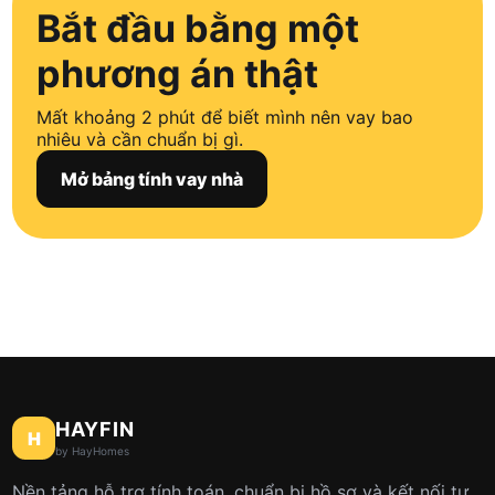
Bắt đầu bằng một
phương án thật
Mất khoảng 2 phút để biết mình nên vay bao
nhiêu và cần chuẩn bị gì.
Mở bảng tính vay nhà
HAYFIN
H
by HayHomes
Nền tảng hỗ trợ tính toán, chuẩn bị hồ sơ và kết nối tư