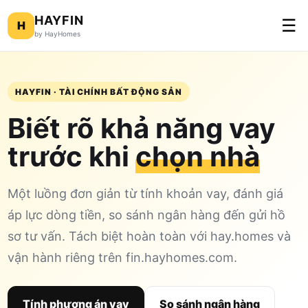
HAYFIN
☰
H
by HayHomes
HAYFIN · TÀI CHÍNH BẤT ĐỘNG SẢN
Biết rõ khả năng vay
trước khi
chọn nhà
Một luồng đơn giản từ tính khoản vay, đánh giá
áp lực dòng tiền, so sánh ngân hàng đến gửi hồ
sơ tư vấn. Tách biệt hoàn toàn với hay.homes và
vận hành riêng trên fin.hayhomes.com.
Tính phương án vay
So sánh ngân hàng