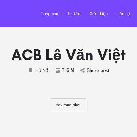
Trang chủ
Tin tức
Giới thiệu
Liên hệ
ACB Lê Văn Việt
Hà Nội
Th3 31
Share post
vay mua nhà