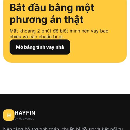
Bắt đầu bằng một
phương án thật
Mất khoảng 2 phút để biết mình nên vay bao
nhiêu và cần chuẩn bị gì.
Mở bảng tính vay nhà
HAYFIN
H
by HayHomes
Nền tảng hỗ trợ tính toán, chuẩn bị hồ sơ và kết nối tư