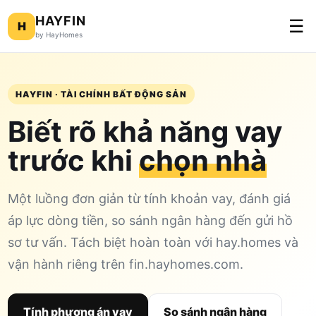
HAYFIN
☰
H
by HayHomes
HAYFIN · TÀI CHÍNH BẤT ĐỘNG SẢN
Biết rõ khả năng vay
trước khi
chọn nhà
Một luồng đơn giản từ tính khoản vay, đánh giá
áp lực dòng tiền, so sánh ngân hàng đến gửi hồ
sơ tư vấn. Tách biệt hoàn toàn với hay.homes và
vận hành riêng trên fin.hayhomes.com.
Tính phương án vay
So sánh ngân hàng